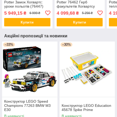
Potter Замок Хогвартс:
Potter 76462 Герб
Pott
уроки польотів (76447)
факультетів Хогвартсу
тепл
(764
5 949,15
4 099,68
4 1
₴
₴
6 999 ₴
5 256 ₴
Купити
Купити
Акційні пропозиції та новинки
–33%
–30%
Конструктор LEGO Speed
Champions 77263 BMW M3
Конструктор LEGO Education
E30
45678 Spike Prime
В наявності
В наявності