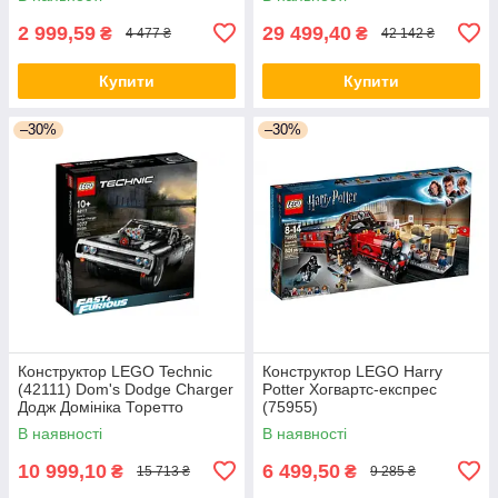
2 999,59
29 499,40
₴
₴
4 477 ₴
42 142 ₴
Купити
Купити
–30%
–30%
Конструктор LEGO Technic
Конструктор LEGO Harry
(42111) Dom's Dodge Charger
Potter Хогвартс-експрес
Додж Домініка Торетто
(75955)
В наявності
В наявності
10 999,10
6 499,50
₴
₴
15 713 ₴
9 285 ₴