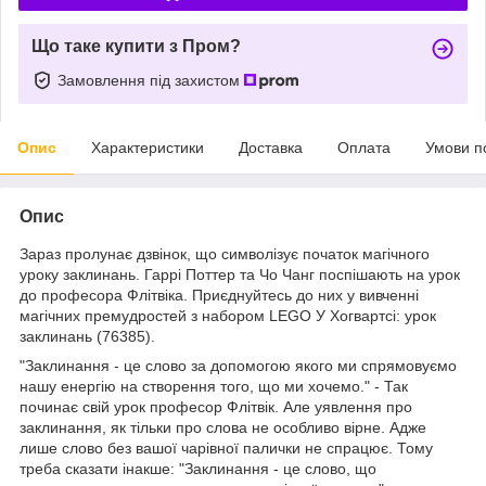
Що таке купити з Пром?
Замовлення під захистом
Опис
Характеристики
Доставка
Оплата
Умови п
Опис
Зараз пролунає дзвінок, що символізує початок магічного
уроку заклинань. Гаррі Поттер та Чо Чанг поспішають на урок
до професора Флітвіка. Приєднуйтесь до них у вивченні
магічних премудростей з набором LEGO У Хогвартсі: урок
заклинань (76385).
"Заклинання - це слово за допомогою якого ми спрямовуємо
нашу енергію на створення того, що ми хочемо." - Так
починає свій урок професор Флітвік. Але уявлення про
заклинання, як тільки про слова не особливо вірне. Адже
лише слово без вашої чарівної палички не спрацює. Тому
треба сказати інакше: "Заклинання - це слово, що