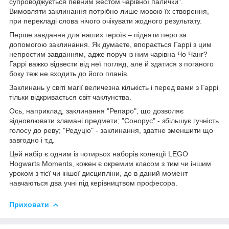
супроводжується певним жестом чарівної палички".
Вимовляти заклинання потрібно лише мовою їх створення,
при перекладі слова нічого очікувати жодного результату.
Перше завдання для наших героїв – підняти перо за
допомогою заклинання. Як думаєте, впорається Гаррі з цим
непростим завданням, адже поруч із ним чарівна Чо Чанг?
Гаррі важко відвести від неї погляд, але й здатися з поганого
боку теж не входить до його планів.
Заклинань у світі магії величезна кількість і перед вами з Гаррі
тільки відкривається світ чаклунства.
Ось, наприклад, заклинання "Репаро", що дозволяє
відновлювати зламані предмети; "Сонорус" - збільшує гучність
голосу до реву; "Редуціо" - заклинання, здатне зменшити що
завгодно і т.д.
Цей набір є одним із чотирьох наборів колекції LEGO
Hogwarts Moments, кожен є окремим класом з тим чи іншим
уроком з тієї чи іншої дисципліни, де в даний момент
навчаються два учні під керівництвом професора.
Приховати