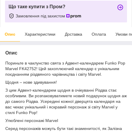
Що таке купити з Пром?
Замовлення під захистом
Опис
Характеристики
Доставка
Оплата
Умови п
Опис
Пориньте в чаклунство свята з Адвент-календарем Funko Pop
Marvel FK42752! Цей захоплюючий календар є унікальним
поєднанням різдвяного чарівництва і світу Marvel.
Щодня – нове здивування!
З цим Адвент-календарем щодня в очікуванні Різдва стає
особливим. Ви розпаковуватимете новий подарунок щодня аж
до самого Різдва. Усередині кожної дверцята календаря на
вас чекає унікальний і яскравий персонаж зі світу Marvel у
стилі Funko Pop!
Улюблені персонажі Marvel
Серед персонажів можуть бути такі знаменитості, як Залізна