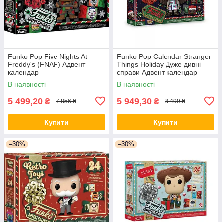
Funko Pop Five Nights At
Funko Pop Calendar Stranger
Freddy's (FNAF) Адвент
Things Holiday Дуже дивні
календар
справи Адвент календар
В наявності
В наявності
5 499,20
5 949,30
₴
₴
7 856 ₴
8 499 ₴
Купити
Купити
–30%
–30%