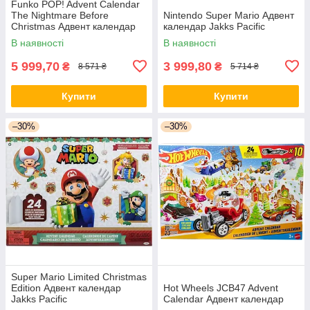
Funko POP! Advent Calendar
The Nightmare Before
Nintendo Super Mario Адвент
Christmas Адвент календар
календар Jakks Pacific
В наявності
В наявності
5 999,70
3 999,80
₴
₴
8 571 ₴
5 714 ₴
Купити
Купити
–30%
–30%
Super Mario Limited Christmas
Edition Адвент календар
Hot Wheels JCB47 Advent
Jakks Pacific
Calendar Адвент календар