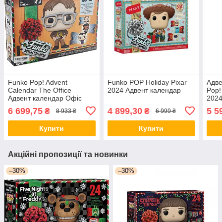
Funko Pop! Advent
Funko POP Holiday Pixar
Адве
Calendar The Office
2024 Адвент календар
Pop!
Адвент календар Офіс
202
6 699,75
4 899,30
5 5
₴
₴
8 933 ₴
6 999 ₴
Купити
Купити
Акційні пропозиції та новинки
–30%
–30%