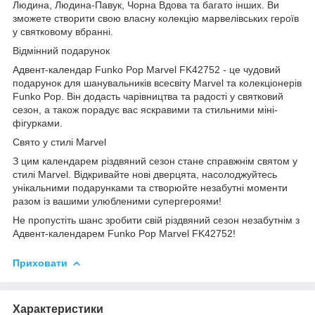
Людина, Людина-Павук, Чорна Вдова та багато інших. Ви
зможете створити свою власну колекцію марвелівських героїв
у святковому вбранні.
Відмінний подарунок
Адвент-календар Funko Pop Marvel FK42752 - це чудовий
подарунок для шанувальників всесвіту Marvel та колекціонерів
Funko Pop. Він додасть чарівництва та радості у святковий
сезон, а також порадує вас яскравими та стильними міні-
фігурками.
Свято у стилі Marvel
З цим календарем різдвяний сезон стане справжнім святом у
стилі Marvel. Відкривайте нові дверцята, насолоджуйтесь
унікальними подарунками та створюйте незабутні моменти
разом із вашими улюбленими супергероями!
Не пропустіть шанс зробити свій різдвяний сезон незабутнім з
Адвент-календарем Funko Pop Marvel FK42752!
Приховати
Характеристики