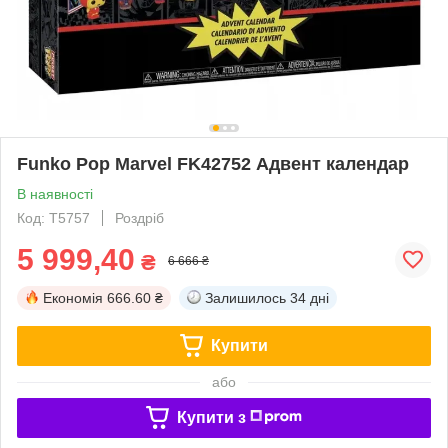
Funko Pop Marvel FK42752 Адвент календар
В наявності
Код: T5757
Роздріб
5 999,40
₴
6 666 ₴
Економія
666.60 ₴
Залишилось
34 дні
Купити
або
Купити з