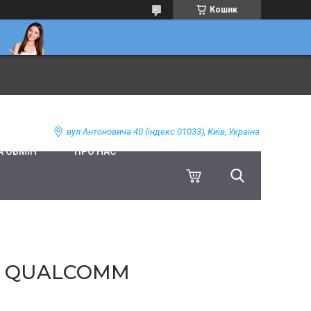
Кошик
вул Антоновича 40 (індекс 01033), Київ, Україна
А ОБМІН
ПРО НАС
IM QUALCOMM