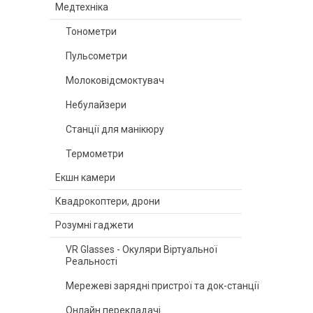
Медтехніка
Тонометри
Пульсометри
Молоковідсмоктувач
Небулайзери
Станції для манікюру
Термометри
Екшн камери
Квадрокоптери, дрони
Розумні гаджети
VR Glasses - Окуляри Віртуальної
Реальності
Мережеві зарядні пристрої та док-станції
Онлайн перекладачі