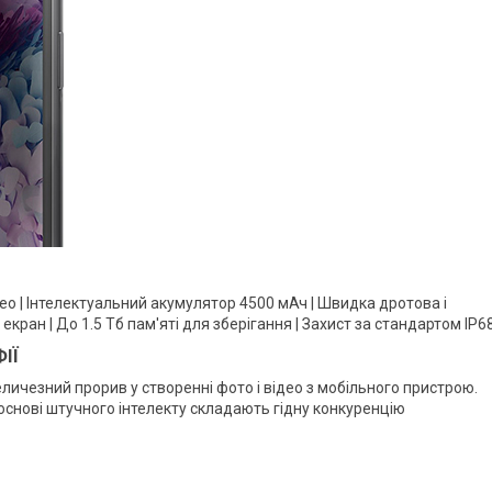
ео | Інтелектуальний акумулятор 4500 мАч | Швидка дротова і
екран | До 1.5 Тб пам'яті для зберігання | Захист за стандартом IP6
ІЇ
ичезний прорив у створенні фото і відео з мобільного пристрою.
 основі штучного інтелекту складають гідну конкуренцію