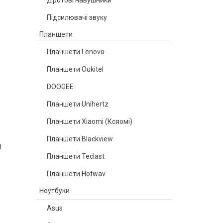
Дротові навушники
Підсилювачі звуку
Планшети
Планшети Lenovo
Планшети Oukitel
DOOGEE
Планшети Unihertz
Планшети Xiaomi (Ксяомі)
Планшети Blackview
8
Планшети Teclast
Планшети Hotwav
Ноутбуки
Asus