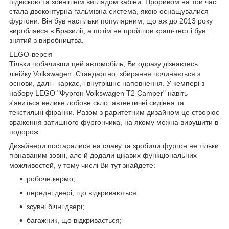
підвіскою та зовнішнім виглядом кабіни. Проривом на той час
стала двоконтурна гальмівна система, якою оснащувалися
фургони. Він був настільки популярним, що аж до 2013 року
вироблявся в Бразилії, а потім не пройшов краш-тест і був
знятий з виробництва.
LEGO-версія
Тільки побачивши цей автомобіль, Ви одразу дізнаєтесь
лінійку Volkswagen. Стандартно, збирання починається з
основи, далі - каркас, і внутрішнє наповнення. У кемпері з
набору LEGO "Фургон Volkswagen T2 Camper" навіть
з'явиться велике лобове скло, автентичні сидіння та
текстильні фіранки. Разом з раритетним дизайном це створює
враження затишного фургончика, на якому можна вирушити в
подорож.
Дизайнери постаралися на славу та зробили фургон не тільки
пізнаваним зовні, але й додали цікавих функціональних
можливостей, у тому числі Ви тут знайдете:
робоче кермо;
передні двері, що відкриваються;
зсувні бічні двері;
багажник, що відкривається;