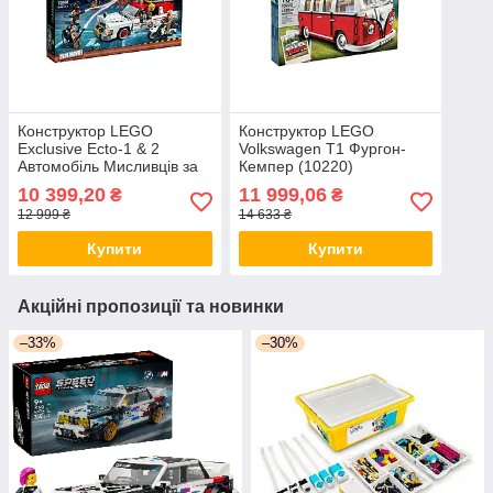
Конструктор LEGO
Конструктор LEGO
Exclusive Ecto-1 & 2
Volkswagen T1 Фургон-
Автомобіль Мисливців за
Кемпер (10220)
привидами (75828)
10 399,20
11 999,06
₴
₴
12 999 ₴
14 633 ₴
Купити
Купити
Акційні пропозиції та новинки
–33%
–30%