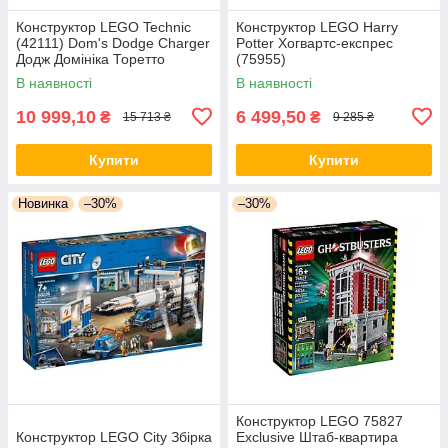
Конструктор LEGO Technic
Конструктор LEGO Harry
(42111) Dom's Dodge Charger
Potter Хогвартс-експрес
Додж Домініка Торетто
(75955)
В наявності
В наявності
10 999,10
6 499,50
₴
₴
15 713 ₴
9 285 ₴
Купити
Купити
Новинка
–30%
–30%
Конструктор LEGO 75827
Конструктор LEGO City Збірка
Exclusive Штаб-квартира