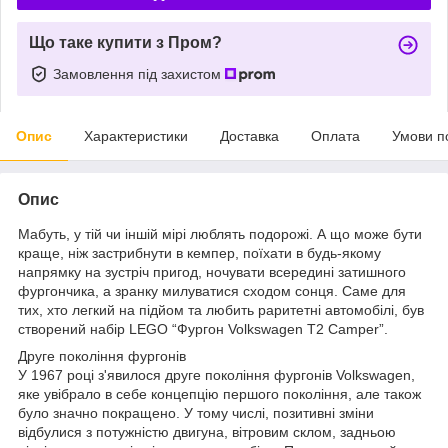
Що таке купити з Пром?
Замовлення під захистом
Опис
Характеристики
Доставка
Оплата
Умови п
Опис
Мабуть, у тій чи іншій мірі люблять подорожі. А що може бути
краще, ніж застрибнути в кемпер, поїхати в будь-якому
напрямку на зустріч пригод, ночувати всередині затишного
фургончика, а зранку милуватися сходом сонця. Саме для
тих, хто легкий на підйом та любить раритетні автомобілі, був
створений набір LEGO “Фургон Volkswagen T2 Camper”.
Друге покоління фургонів
У 1967 році з'явилося друге покоління фургонів Volkswagen,
яке увібрало в себе концепцію першого покоління, але також
було значно покращено. У тому числі, позитивні зміни
відбулися з потужністю двигуна, вітровим склом, задньою