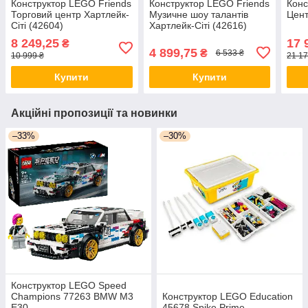
Конструктор LEGO Friends
Конструктор LEGO Friends
Конс
Торговий центр Хартлейк-
Музичне шоу талантів
Цент
Сіті (42604)
Хартлейк-Сіті (42616)
8 249,25
17 
₴
4 899,75
₴
6 533 ₴
10 999 ₴
21 17
Купити
Купити
Акційні пропозиції та новинки
–33%
–30%
Конструктор LEGO Speed
Champions 77263 BMW M3
Конструктор LEGO Education
E30
45678 Spike Prime