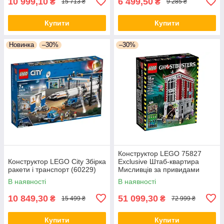
10 999,10
6 499,50
₴
₴
15 713 ₴
9 285 ₴
Купити
Купити
Новинка
–30%
–30%
Конструктор LEGO 75827
Конструктор LEGO City Збірка
Exclusive Штаб-квартира
ракети і транспорт (60229)
Мисливців за привидами
В наявності
В наявності
10 849,30
51 099,30
₴
₴
15 499 ₴
72 999 ₴
Купити
Купити