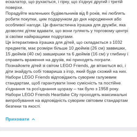
ескалатор, що рухається, і гірку, що з'єднує другий і третій
поверхи.
Порадуйте маленьких будівельників від 8 років, які люблять
робити покупки, цим подарунком до дня народження або
особливої нагоди. Це фантастична іграшка для дружби, яка
дозволяє дітям вдавати, що вони гуляють у торговому центрі
зі своїми найкращими подругами.
Ця інтерактивна іграшка для дітей, що складається з 1032
предметів, має розміри більше 10 дюймів (26 см) заввишки,
15 дюймів (40 см) завширшки та 6 дюймів (16 см) у глибину і
справить враження на друзів, які приходять пограти.
Познайомте дітей зі світом LEGO Friends, де вітаються всі, і
діти знайдуть собі товариша з ігор, який буде схожий на них.
Набори LEGO Friends відповідають суворим галузевим
стандартам, щоб гарантувати їхню сумісність та постійне
з'єднання та роз'єднання щоразу – так було з 1958 року.
Набори LEGO Friends Heartlake City проходять максимальні
випробування на відповідність суворим світовим стандартам
безпеки та якості.
Приховати