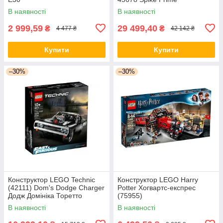
В наявності
В наявності
2 999,59
29 499,40
₴
₴
4 477 ₴
42 142 ₴
Купити
Купити
–30%
–30%
Конструктор LEGO Technic
Конструктор LEGO Harry
(42111) Dom's Dodge Charger
Potter Хогвартс-експрес
Додж Домініка Торетто
(75955)
В наявності
В наявності