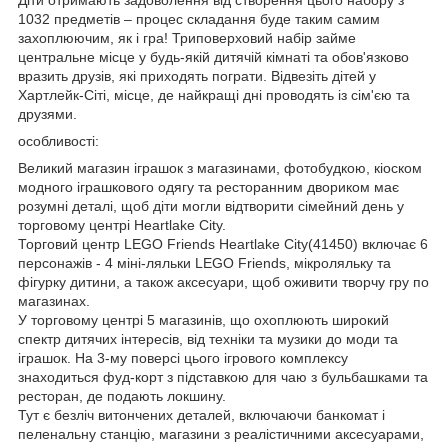
1032 предметів – процес складання буде таким самим
захоплюючим, як і гра! Триповерховий набір займе
центральне місце у будь-якій дитячій кімнаті та обов'язково
вразить друзів, які приходять пограти. Відвезіть дітей у
Хартлейк-Сіті, місце, де найкращі дні проводять із сім'єю та
друзями.
особливості:
Великий магазин іграшок з магазинами, фотобудкою, кіоском
модного іграшкового одягу та ресторанним двориком має
розумні деталі, щоб діти могли відтворити сімейний день у
торговому центрі Heartlake City.
Торговий центр LEGO Friends Heartlake City(41450) включає 6
персонажів - 4 міні-ляльки LEGO Friends, мікроляльку та
фігурку дитини, а також аксесуари, щоб оживити творчу гру по
магазинах.
У торговому центрі 5 магазинів, що охоплюють широкий
спектр дитячих інтересів, від техніки та музики до моди та
іграшок. На 3-му поверсі цього ігрового комплексу
знаходиться фуд-корт з підставкою для чаю з бульбашками та
ресторан, де подають локшину.
Тут є безліч витончених деталей, включаючи банкомат і
пеленальну станцію, магазини з реалістичними аксесуарами,