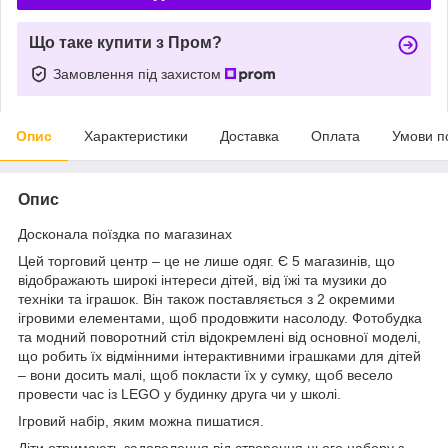
Що таке купити з Пром?
Замовлення під захистом
Опис
Характеристики
Доставка
Оплата
Умови п
Опис
Досконала поїздка по магазинах
Цей торговий центр – це не лише одяг. Є 5 магазинів, що
відображають широкі інтереси дітей, від їжі та музики до
техніки та іграшок. Він також поставляється з 2 окремими
ігровими елементами, щоб продовжити насолоду. Фотобудка
та модний поворотний стіл відокремлені від основної моделі,
що робить їх відмінними інтерактивними іграшками для дітей
– вони досить малі, щоб покласти їх у сумку, щоб весело
провести час із LEGO у будинку друга чи у школі.
Ігровий набір, яким можна пишатися.
Діти отримають задоволення від створення цього набору з