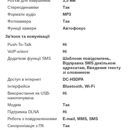
Роз'єм для навушників
3,5 мм
Стереодинаміки
Так
Формати аудіо
MP3
Фотокамера
Так
Функції камери
Автофокус
Зв'язок та комунікації
Push-To-Talk
Ні
VoIP-клієнт
Ні
Додаткові функції SMS
Шаблони повідомлень,
Відправка SMS декільком
адресатам, Введення тексту
зі словником
Доступ в інтернет
DC-HSDPA
Інтерфейси
Bluetooth, Wi-Fi
Використання як USB-
Ні
накопичувача
Модем
Так
Підтримка DLNA
Ні
Робота з повідомленнями
E-mail, MMS, SMS
Синхронізація з ПК
Так