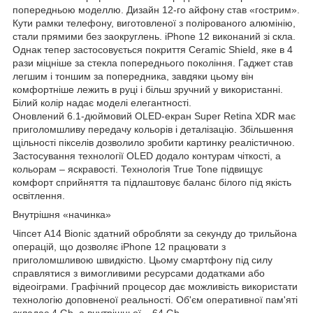
попередньою моделлю. Дизайн 12-го айфону став «гострим».
Кути рамки телефону, виготовленої з полірованого алюмінію,
стали прямими без заокруглень. iPhone 12 виконаний зі скла.
Однак тепер застосовується покриття Ceramic Shield, яке в 4
рази міцніше за стекла попереднього покоління. Гаджет став
легшим і тоншим за попередника, завдяки цьому він
комфортніше лежить в руці і більш зручний у використанні.
Білий колір надає моделі елегантності.
Оновлений 6.1-дюймовий OLED-екран Super Retina XDR має
приголомшливу передачу кольорів і деталізацію. Збільшення
щільності пікселів дозволило зробити картинку реалістичною.
Застосування технології OLED додало контурам чіткості, а
кольорам – яскравості. Технологія True Tone підвищує
комфорт сприйняття та підлаштовує баланс білого під якість
освітлення.
Внутрішня «начинка»
Чіпсет A14 Bionic здатний обробляти за секунду до трильйона
операцій, що дозволяє iPhone 12 працювати з
приголомшливою швидкістю. Цьому смартфону під силу
справлятися з вимогливими ресурсами додатками або
відеоіграми. Графічний процесор дає можливість використати
технологію доповненої реальності. Об'єм оперативної пам'яті
складає 4 Gb, а внутрішньої – 64 Gb.