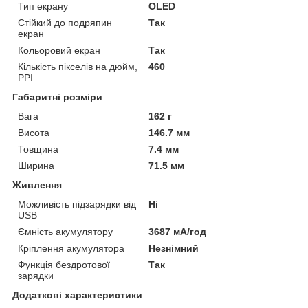
Тип екрану
OLED
Стійкий до подряпин
Так
екран
Кольоровий екран
Так
Кількість пікселів на дюйм,
460
PPI
Габаритні розміри
Вага
162 г
Висота
146.7 мм
Товщина
7.4 мм
Ширина
71.5 мм
Живлення
Можливість підзарядки від
Ні
USB
Ємність акумулятору
3687 мА/год
Кріплення акумулятора
Незнімний
Функція бездротової
Так
зарядки
Додаткові характеристики