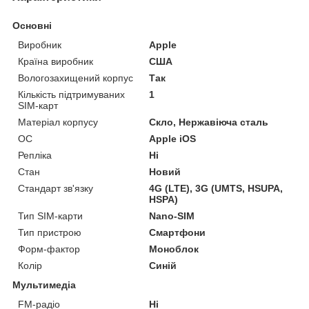
Основні
Виробник
Apple
Країна виробник
США
Вологозахищений корпус
Так
Кількість підтримуваних
1
SIM-карт
Матеріал корпусу
Скло, Нержавіюча сталь
ОС
Apple iOS
Репліка
Ні
Стан
Новий
Стандарт зв'язку
4G (LTE), 3G (UMTS, HSUPA,
HSPA)
Тип SIM-карти
Nano-SIM
Тип пристрою
Смартфони
Форм-фактор
Моноблок
Колір
Синій
Мультимедіа
FM-радіо
Ні