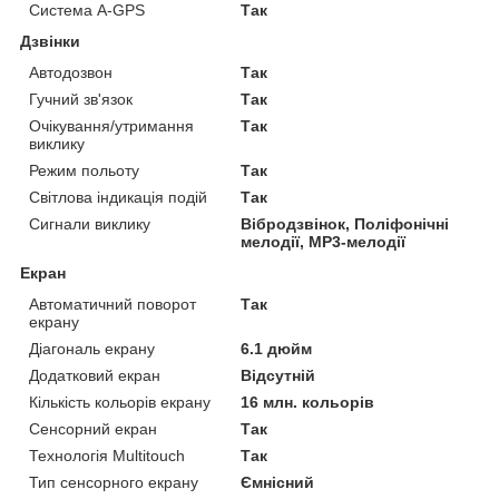
Система A-GPS
Так
Дзвінки
Автодозвон
Так
Гучний зв'язок
Так
Очікування/утримання
Так
виклику
Режим польоту
Так
Світлова індикація подій
Так
Сигнали виклику
Вібродзвінок, Поліфонічні
мелодії, MP3-мелодії
Екран
Автоматичний поворот
Так
екрану
Діагональ екрану
6.1 дюйм
Додатковий екран
Відсутній
Кількість кольорів екрану
16 млн. кольорів
Сенсорний екран
Так
Технологія Multitouch
Так
Тип сенсорного екрану
Ємнісний