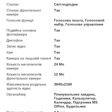
Спалах
Світлодіодна
Спалах фронтальної
Так
камери
Голосові функції
Голосова пошта, Голосовий
набір, Голосове управління
Подвійна основна
Так
фотокамера
Диктофон
Так
Запис відео
Так
Ігри
Так
Камера на лицьовій панелі
Так
Кількість мегапікселів
24 Мп
камери
Кількість мегапікселів
12 Мп
фронтальної камери
Максимальна роздільна
3840x2160
здатність відео
Органайзер
Планувальник завдань,
Годинник, Калькулятор,
Календар, Підтримка MS
Office, Будильник