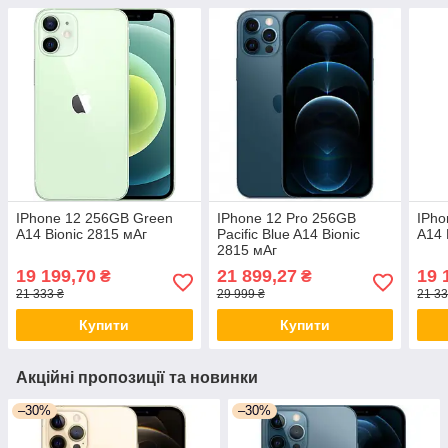
IPhone 12 256GB Green
IPhone 12 Pro 256GB
IPho
A14 Bionic 2815 мАг
Pacific Blue A14 Bionic
A14 
2815 мАг
19 199,70
21 899,27
19 
₴
₴
21 333 ₴
29 999 ₴
21 33
Купити
Купити
Акційні пропозиції та новинки
–30%
–30%