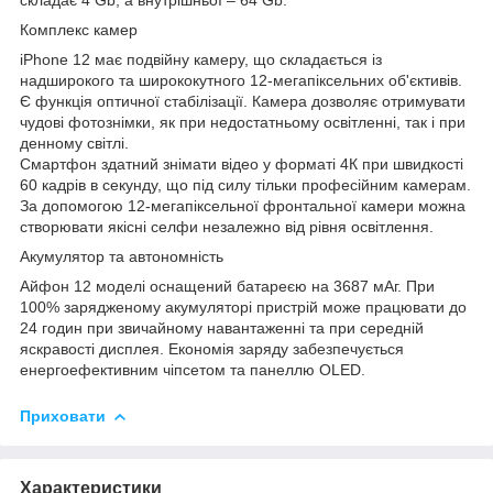
Комплекс камер
iPhone 12 має подвійну камеру, що складається із
надширокого та ширококутного 12-мегапіксельних об'єктивів.
Є функція оптичної стабілізації. Камера дозволяє отримувати
чудові фотознімки, як при недостатньому освітленні, так і при
денному світлі.
Смартфон здатний знімати відео у форматі 4К при швидкості
60 кадрів в секунду, що під силу тільки професійним камерам.
За допомогою 12-мегапіксельної фронтальної камери можна
створювати якісні селфи незалежно від рівня освітлення.
Акумулятор та автономність
Айфон 12 моделі оснащений батареєю на 3687 мАг. При
100% зарядженому акумуляторі пристрій може працювати до
24 годин при звичайному навантаженні та при середній
яскравості дисплея. Економія заряду забезпечується
енергоефективним чіпсетом та панеллю OLED.
Приховати
Характеристики