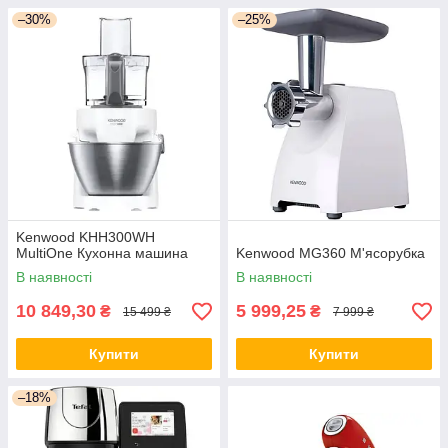
–30%
–25%
Kenwood KHH300WH
MultiOne Кухонна машина
Kenwood MG360 М'ясорубка
В наявності
В наявності
10 849,30
5 999,25
₴
₴
15 499 ₴
7 999 ₴
Купити
Купити
–18%