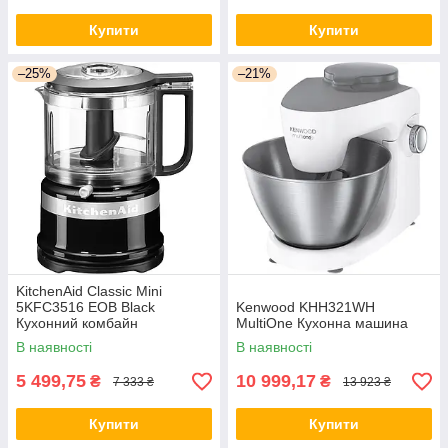
Купити
Купити
–25%
–21%
KitchenAid Classic Mini
5KFC3516 EOB Black
Kenwood KHH321WH
Кухонний комбайн
MultiOne Кухонна машина
В наявності
В наявності
5 499,75
10 999,17
₴
₴
7 333 ₴
13 923 ₴
Купити
Купити