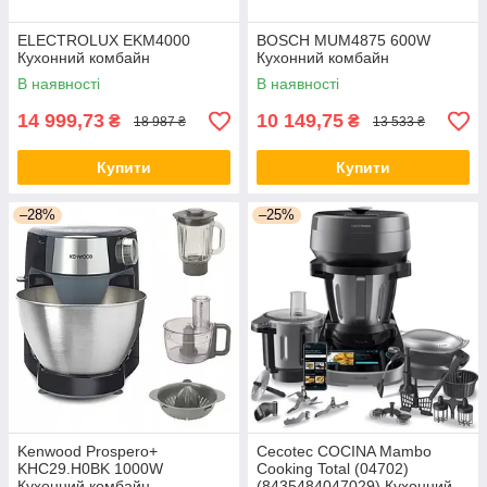
ELECTROLUX EKM4000
BOSCH MUM4875 600W
Кухонний комбайн
Кухонний комбайн
В наявності
В наявності
14 999,73
10 149,75
₴
₴
18 987 ₴
13 533 ₴
Купити
Купити
–28%
–25%
Kenwood Prospero+
Cecotec COCINA Mambo
KHC29.H0BK 1000W
Cooking Total (04702)
Кухонний комбайн
(8435484047029) Кухонний