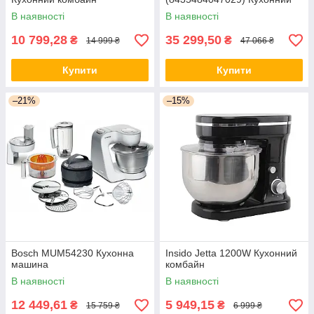
комбайн
В наявності
В наявності
10 799,28
35 299,50
₴
₴
14 999 ₴
47 066 ₴
Купити
Купити
–21%
–15%
Bosch MUM54230 Кухонна
Insido Jetta 1200W Кухонний
машина
комбайн
В наявності
В наявності
12 449,61
5 949,15
₴
₴
15 759 ₴
6 999 ₴